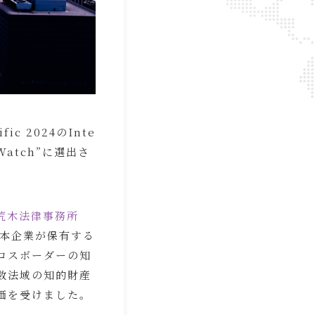
ic 2024のInte
o Watch”に選出さ
荒木法律事務所
て日本企業が保有する
ロスボーダーの知
数法域の知的財産
価を受けました。