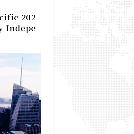
fic 202
ty Indepe