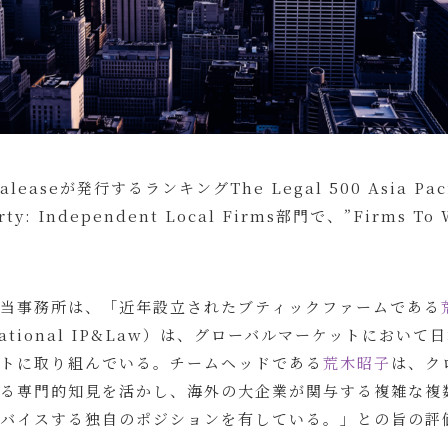
easeが発行するランキングThe Legal 500 Asia Pacif
perty: Independent Local Firms部門で、”Firms T
当事務所は、「近年設立されたブティックファームである
ernational IP&Law）は、グローバルマーケットにおい
トに取り組んでいる。チームヘッドである
荒木昭子
は、ク
る専門的知見を活かし、海外の大企業が関与する複雑な複
バイスする独自のポジションを有している。」との旨の評